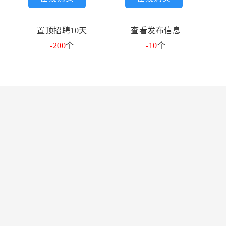
置顶招聘10天
查看发布信息
-200
个
-10
个