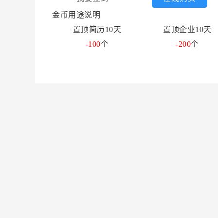
金币用途说明
置顶简历10天
置顶企业10天
-100
个
-200
个