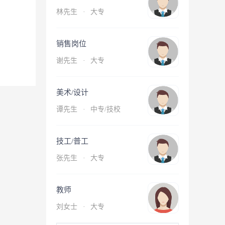
林先生
·
大专
销售岗位
谢先生
·
大专
美术/设计
谭先生
·
中专/技校
技工/普工
张先生
·
大专
教师
刘女士
·
大专